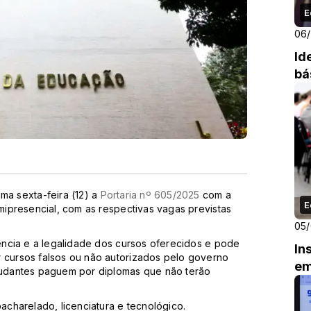
E
06
Id
bá
ma sexta-feira (12) a
Portaria nº 605/2025
com a
E
emipresencial, com as respectivas vagas previstas
05
rência e a legalidade dos cursos oferecidos e pode
In
r cursos falsos ou não autorizados pelo governo
em
studantes paguem por diplomas que não terão
bacharelado, licenciatura e tecnológico.