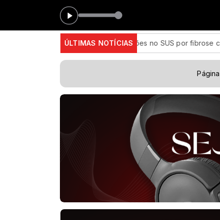
Unirp Hit
uz em até 85% internações no SUS por fibrose cística
ÚLTIMAS NOTÍCIAS
Rio c
Página 