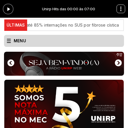
0
Unirp Hits das 00:00 às 07:00
é 85% internações no SUS por fibrose cística
ÚLTIMAS
Rio concentra
MENU