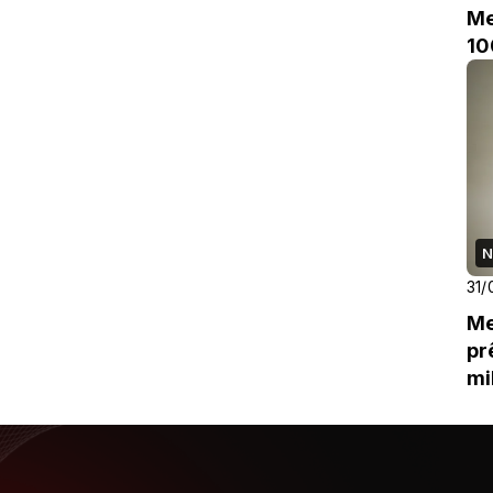
Me
10
N
31/
Me
pr
mi