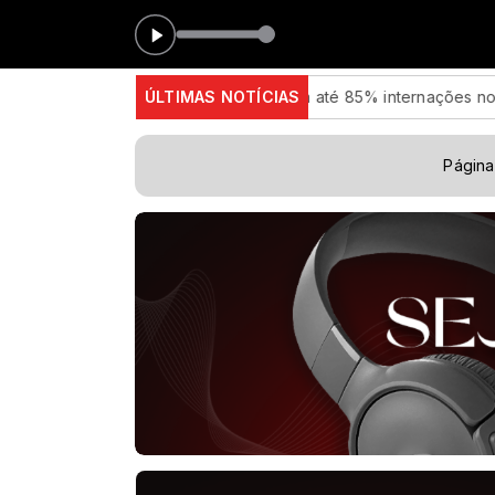
Medicamento reduz em até 85% internações no SUS por fibrose
ÚLTIMAS NOTÍCIAS
Página 