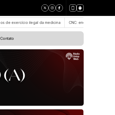
 ilegal da medicina
CNC: endividamento das famílias sobe pa
Contato