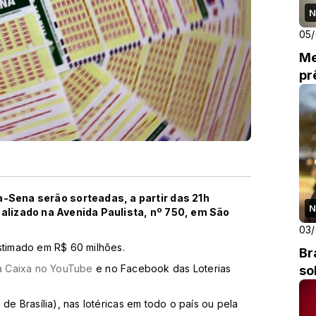
N
05
Me
pr
-Sena serão sorteadas, a partir das 21h
N
ocalizado na Avenida Paulista, nº 750, em São
03
stimado em R$ 60 milhões.
Br
a Caixa no YouTube
e no Facebook das Loterias
so
de Brasília), nas lotéricas em todo o país ou pela