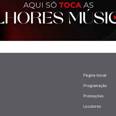
Página Inicial
Programação
Promoções
Locutores