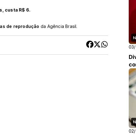
, custa R$ 6.
cas de reprodução
da Agência Brasil.
N
03
Di
co
N
02