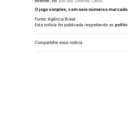
internet, no
site
das Loterias Caixa
..
O jogo simples, com seis números marcados
Fonte: Agência Brasil
Esta notícia foi publicada respeitando as
políti
Compartilhe essa notícia