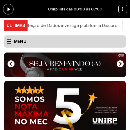
 07:00
Unirp Hits das 00:00 às 07:00
e Proteção de Dados investiga plataforma Discord
ÚLTIMAS
Candidatos
MENU