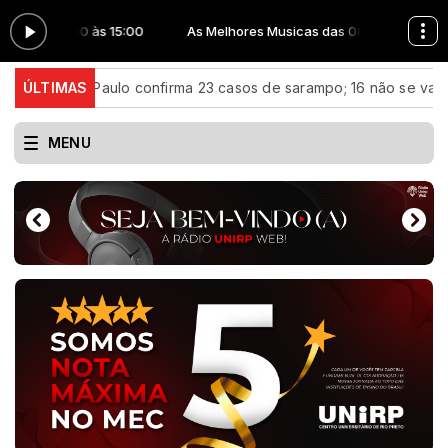
as das 08:30 às 15:00
As Melhores Musicas das 08:30 às 15:00
ado de São Paulo confirma 23 casos de sarampo; 16 não se vacin
ÚLTIMAS
MENU